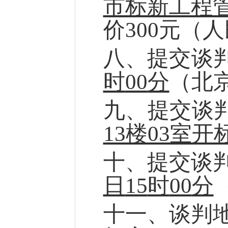
市标新工程
价
300元（
八
、
提交
谈
时
00
分
（北
九
、
提交
谈
13楼03室开
十、
提交
谈
日
15
时
00
分
十
一
、
谈判