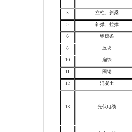
3
立柱、斜梁
5
斜撑、拉撑
6
钢檩条
8
压块
10
扁铁
11
圆钢
12
混凝土
13
光伏电缆