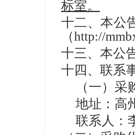
标室。
十
二
、
本
公
（
http://mmb
十
三
、本公
十
四
、
联系
（一）
采
地址：
高
联系人：