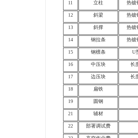
11
立柱
热镀
12
斜梁
热镀
13
斜撑
热镀
14
钢拉条
热镀
15
钢檩条
U
16
中压块
长
17
边压块
长
18
扁铁
19
圆钢
21
辅材
22
部署调试费