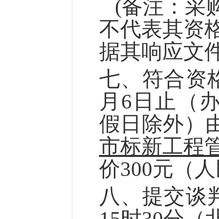
(
备注：采
不代表其资
据其响应文
七
、符合资
月
6
日止（
假日除外）
市标新工程
价
300元（
八
、
提交
谈
15
时
30
分
（