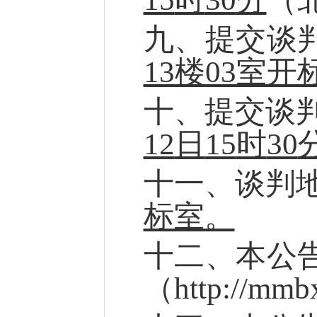
九
、
提交
谈
13楼03室开
十、
提交
谈
12
日
15
时
30
十
一
、
谈判
标室。
十
二
、
本
公
（
http://mmb