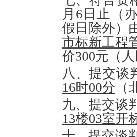
月
6
日止（
假日除外）
市标新工程
价
300元（
八
、
提交
谈
16
时
00
分
（
九
、
提交
谈
13楼03室开
十、
提交
谈