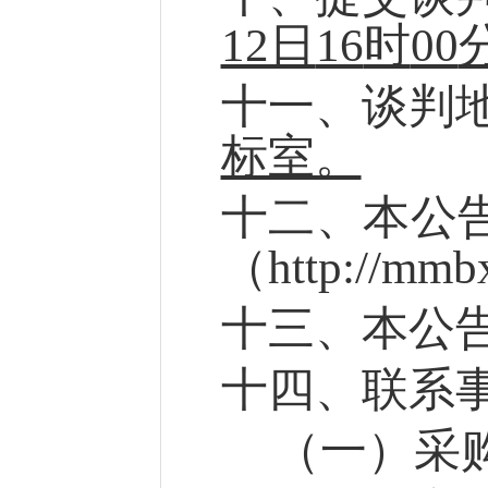
12日
16
时
00
十
一
、
谈判
标室。
十
二
、
本
公
（
http://mmb
十
三
、本公
十
四
、
联系
（一）
采