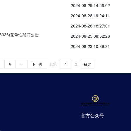
2024-08-29 14:56:02
2024-08-28 19:24:11
2024-08-28 18:27:01
036)竞争性磋商公告
2024-08-25 08:52:26
2024-08-23 10:39:31
6
···
下一页
到第
页
确定