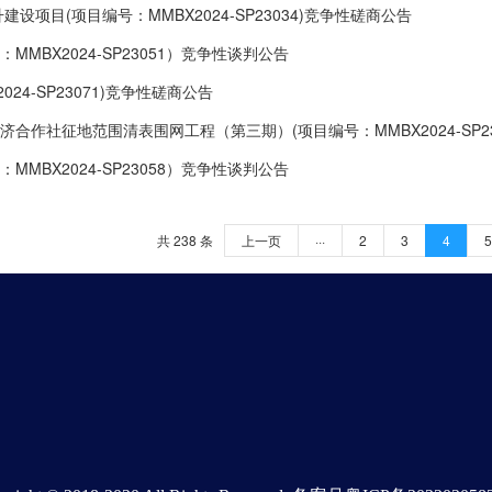
项目(项目编号：MMBX2024-SP23034)竞争性磋商公告
BX2024-SP23051）竞争性谈判公告
24-SP23071)竞争性磋商公告
作社征地范围清表围网工程（第三期）(项目编号：MMBX2024-SP23
BX2024-SP23058）竞争性谈判公告
共 238 条
上一页
···
2
3
4
5