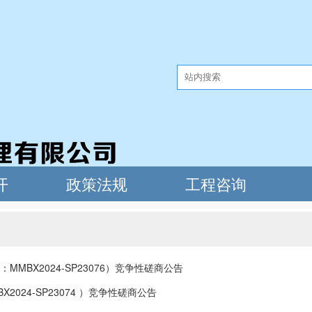
BX2024-SP23076）竞争性磋商公告
24-SP23074 ）竞争性磋商公告