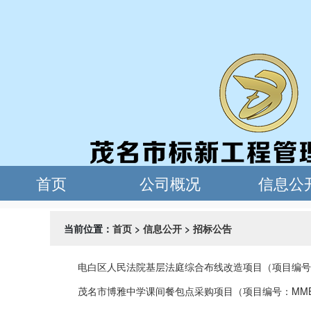
当前位置：
首页
>
信息公开
>
招标公告
电白区人民法院基层法庭综合布线改造项目（项目编号：MM
茂名市博雅中学课间餐包点采购项目（项目编号：MMBX20