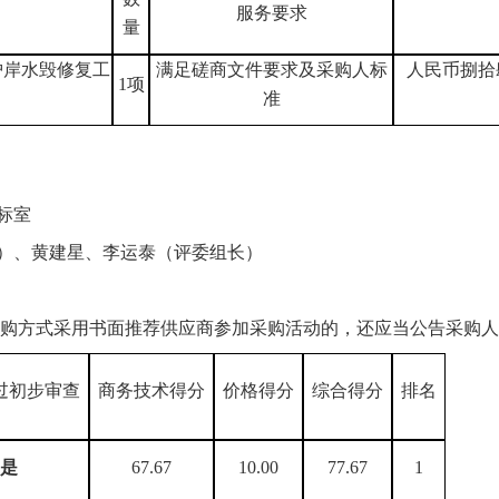
服务要求
量
护岸水毁修复工
满足
磋商
文件要求及
采购人
标
人民币
捌拾
1项
准
标
室
）、黄建星、李运泰
（评委组长）
购方式采用书面推荐供应商参加采购活动的，还应当公告采购人
过初步审查
商务技术得分
价格得分
综合得分
排名
是
67.67
10.00
77.67
1