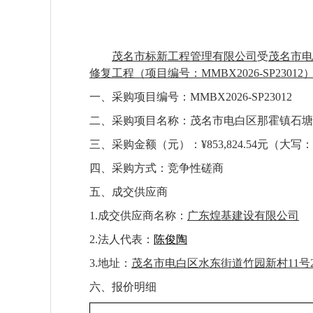
茂名市标新工程管理有限公司
受
茂名市电
修复工程
（项目编号：
MMBX2026-SP23012
一、采购项目编号：
MMBX2026-SP23012
二、采购项目名称：
茂名市电白区那霍镇石塘
三、
采购金额
（元）：
¥853,824.54元
四、采购方式：竞争性
磋商
五、
成交
供应商
1
.成交
供应商名称
：
广东煌基建设有限公司
2.
法人代表
：
陈俊陶
3.
地址
：
茂名市电白区水东街道竹园新村
11号
六、报价明细