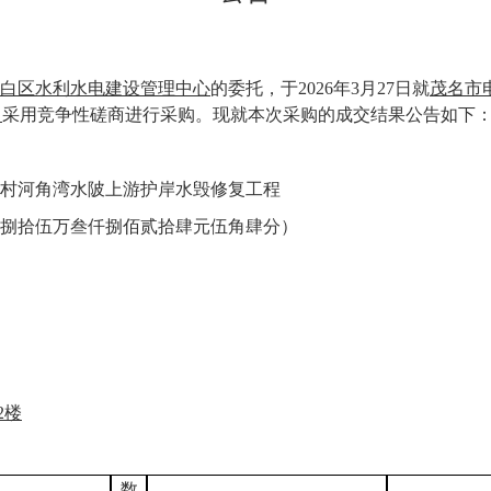
发布时间：
2026-03-27 16:51:55
白区水利水电建设管理中心
的委托，于
2026年
3
月
27
日
就
茂名市
）
采用竞争性
磋商
进行采购。现就本次采购的成交结果公告如下
村河角湾水陂上游护岸水毁修复工程
（大写：捌拾伍万叁仟捌佰贰拾肆元伍角肆分）
2楼
数