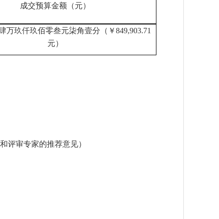
成交
预算
金额（
元
）
肆万玖仟玖佰零叁元柒角壹分（￥
849,903.71
元）
和评审专家的推荐意见）