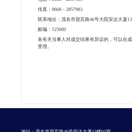
传真：
0668－2
857983
联系地址：茂名市
迎宾
路
46
号大院
安达大厦
13
邮编：
525000
各有关当事人对成交结果有异议的，可以在成
受理。