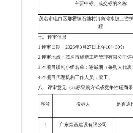
主要中标、成交标的名称
茂名市电白区那霍镇石塘村河角湾水陂上游
程
七、
评审信息
1.
评审日期：
2026年3月27日上午10
时
30
分
2.
评审地点：
茂名市标新工程管理有限公司
评
3.本项目谈判小组名单：
谢诚朗（采购人代表
4.本项目代理机构工作人员：
梁工
。
八
、评审意见（非标采购方式或竞争性
磋商
采
序号
投标人
是否通
1
广东煌基建设有限公司