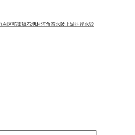
电白区那霍镇石塘村河角湾水陂上游护岸水毁
：